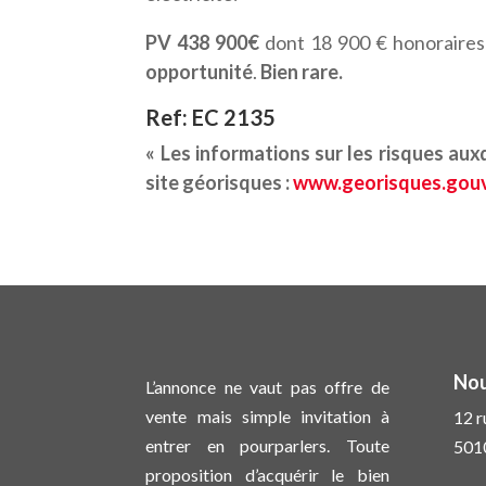
PV 438 900€
dont 18 900 € honoraires
opportunité
.
Bien rare.
Ref: EC 2135
« Les informations sur les risques aux
site géorisques :
www.georisques.gouv
Nou
L’annonce ne vaut pas offre de
vente mais simple invitation à
12 
entrer en pourparlers. Toute
501
proposition d’acquérir le bien