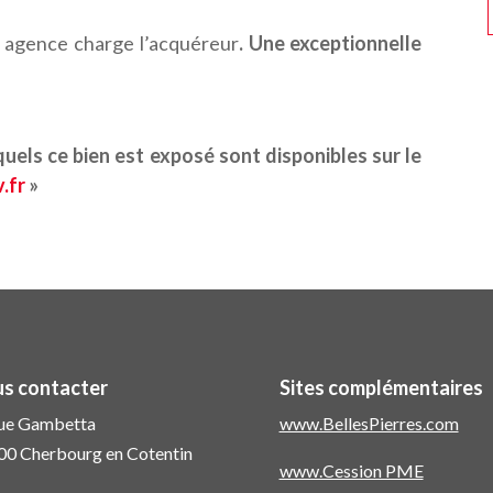
 agence charge l’acquéreur
. Une exceptionnelle
quels ce bien est exposé sont disponibles sur le
.fr
»
s contacter
Sites complémentaires
rue Gambetta
www.BellesPierres.com
00 Cherbourg en Cotentin
www.Cession PME